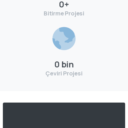
0
+
Bitirme Projesi
0
bin
Çeviri Projesi