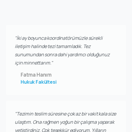
"İki ay boyunca koordinatörümüzle sürekli
iletişim halinde tezi tamamladık. Tez
sunumundan sonra dahi yardımcı olduğunuz
için minnettarım."
Fatma Hanım
Hukuk Fakültesi
"Tezimin teslim süresine çok az bir vakit kala size
ulaştım. Ona rağmen yoğun bir çalışma yaparak
yetiştirdiniz. Çok teşekkür ediyorum. Yılların